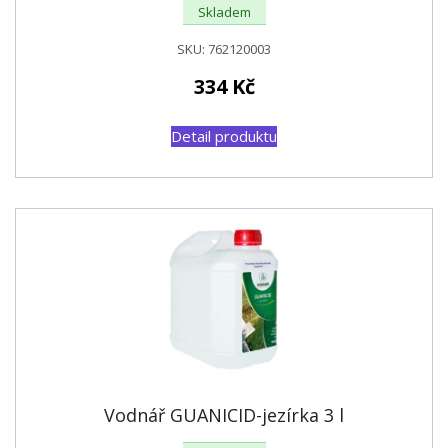
Skladem
SKU:
762120003
334
Kč
Detail produktu
Vodnář GUANICID-jezírka 3 l