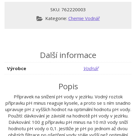
SKU:
762220003
Kategorie:
Chemie Vodnář
Další informace
Výrobce
Vodnář
Popis
Přípravek na snížení pH vody v jezírku. Vodný roztok
přípravku pH minus reaguje kysele, a proto se s ním snadno
upravuje pH z vyšších hodnot na optimální hodnotu pH vody.
Použití: dávkování je závislé na hodnotě pH vody v jezírku.
Dávkování: 100 g přípravku pH minus na 10 m3 vody sníží
hodnotu pH vody o 0,1. Jestliže je pH po jednom až dvou
obězích filtrace po ošetření vody stále vyšší než optimální