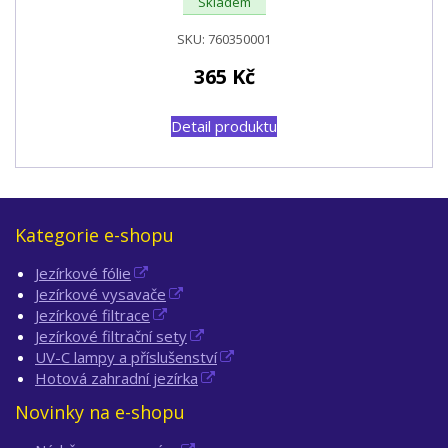
Skladem
SKU:
760350001
365
Kč
Detail produktu
Kategorie e-shopu
Jezírkové fólie
Jezírkové vysavače
Jezírkové filtrace
Jezírkové filtrační sety
UV-C lampy a příslušenství
Hotová zahradní jezírka
Novinky na e-shopu