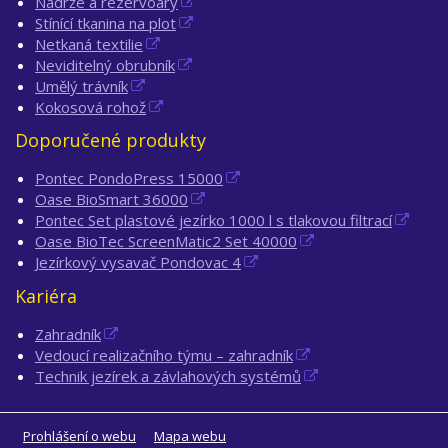
Nádrže a rezervoáry
Stínící tkanina na plot
Netkaná textilie
Neviditelný obrubník
Umělý trávník
Kokosová rohož
Doporučené produkty
Pontec PondoPress 15000
Oase BioSmart 36000
Pontec Set plastové jezírko 1000 l s tlakovou filtrací
Oase BioTec ScreenMatic2 Set 40000
Jezírkový vysavač Pondovac 4
Kariéra
Zahradník
Vedoucí realizačního týmu – zahradník
Technik jezírek a závlahových systémů
Prohlášení o webu
Mapa webu