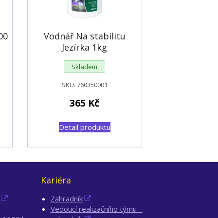
00
Vodnář Na stabilitu
Jezírka 1kg
Skladem
SKU:
760350001
365
Kč
Detail produktu
Kariéra
Zahradník
Vedoucí realizačního týmu –