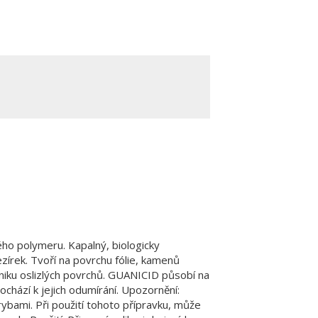
ého polymeru. Kapalný, biologicky
zírek. Tvoří na povrchu fólie, kamenů
niku oslizlých povrchů. GUANICID působí na
hází k jejich odumírání. Upozornění:
ybami. Při použití tohoto přípravku, může