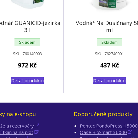
odnář GUANICID-jezírka
Vodnář Na Dusičnany 5
3 l
ml
Skladem
Skladem
SKU:
760140003
SKU:
762740001
972
Kč
437
Kč
Detail produktu
Detail produktu
ky na e-shopu
Doporučené produkty
že a rezervoáry
Pontec PondoPress 15000
cí tkanina na plot
Oase BioSmart 36000