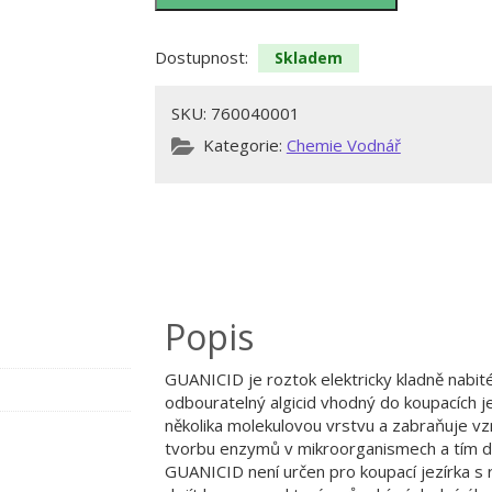
Dostupnost:
Skladem
SKU:
760040001
Kategorie:
Chemie Vodnář
Popis
GUANICID je roztok elektricky kladně nabit
odbouratelný algicid vhodný do koupacích je
několika molekulovou vrstvu a zabraňuje vz
tvorbu enzymů v mikroorganismech a tím doc
GUANICID není určen pro koupací jezírka s r