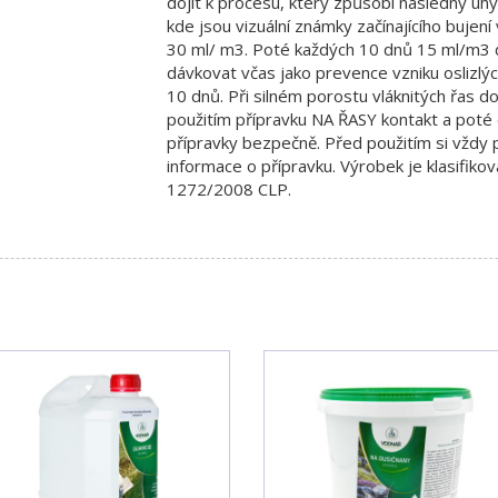
dojít k procesu, který způsobí následný úhyn 
kde jsou vizuální známky začínajícího bujení
30 ml/ m3. Poté každých 10 dnů 15 ml/m3 d
dávkovat včas jako prevence vzniku oslizlý
10 dnů. Při silném porostu vláknitých řas d
použitím přípravku NA ŘASY kontakt a poté d
přípravky bezpečně. Před použitím si vždy 
informace o přípravku. Výrobek je klasifiko
1272/2008 CLP.