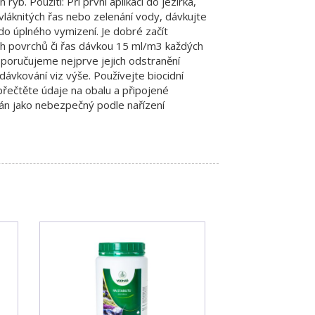
ryb. Použití: Při první aplikaci do jezírka,
 vláknitých řas nebo zelenání vody, dávkujte
o úplného vymizení. Je dobré začít
ch povrchů či řas dávkou 15 ml/m3 každých
oporučujeme nejprve jejich odstranění
ávkování viz výše. Používejte biocidní
přečtěte údaje na obalu a připojené
ván jako nebezpečný podle nařízení