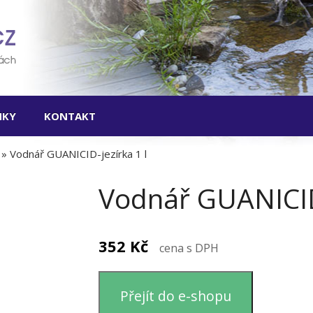
Skip
to
content
NKY
KONTAKT
» Vodnář GUANICID-jezírka 1 l
Vodnář GUANICID-
352
Kč
cena s DPH
Přejít do e-shopu