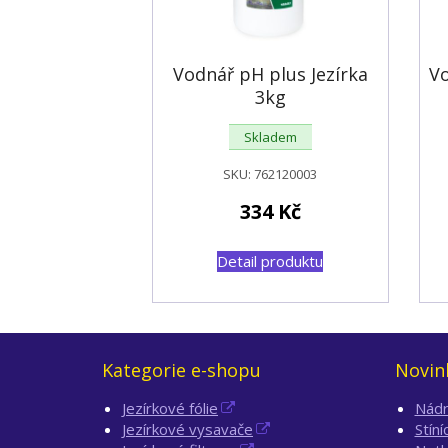
Vodnář pH plus Jezírka
V
3kg
Skladem
SKU:
762120003
334
Kč
Detail produktu
Kategorie e-shopu
Novin
Jezírkové fólie
Nádr
Jezírkové vysavače
Stíní