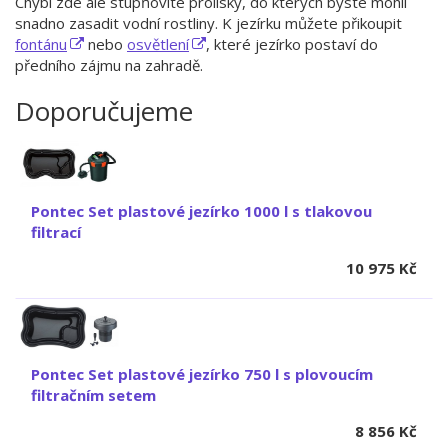
Chybí zde ale stupňovité prolisky, do kterých byste mohli
snadno zasadit vodní rostliny. K jezírku můžete přikoupit
fontánu
nebo
osvětlení
, které jezírko postaví do
předního zájmu na zahradě.
Doporučujeme
Pontec Set plastové jezírko 1000 l s tlakovou
filtrací
10 975
Kč
Pontec Set plastové jezírko 750 l s plovoucím
filtračním setem
8 856
Kč