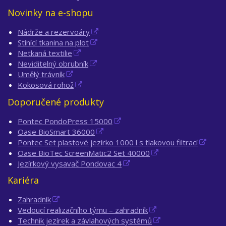
Novinky na e-shopu
Nádrže a rezervoáry
Stínící tkanina na plot
Netkaná textilie
Neviditelný obrubník
Umělý trávník
Kokosová rohož
Doporučené produkty
Pontec PondoPress 15000
Oase BioSmart 36000
Pontec Set plastové jezírko 1000 l s tlakovou filtrací
Oase BioTec ScreenMatic2 Set 40000
Jezírkový vysavač Pondovac 4
Kariéra
Zahradník
Vedoucí realizačního týmu – zahradník
Technik jezírek a závlahových systémů