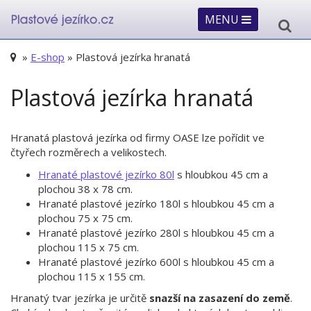
MENU
»
E-shop
» Plastová jezírka hranatá
Plastová jezírka hranatá
Hranatá plastová jezírka od firmy OASE lze pořídit ve
čtyřech rozměrech a velikostech.
Hranaté plastové jezírko 80l
s hloubkou 45 cm a
plochou 38 x 78 cm.
Hranaté plastové jezírko 180l s hloubkou 45 cm a
plochou 75 x 75 cm.
Hranaté plastové jezírko 280l s hloubkou 45 cm a
plochou 115 x 75 cm.
Hranaté plastové jezírko 600l s hloubkou 45 cm a
plochou 115 x 155 cm.
Hranatý tvar jezírka je určitě
snazší na zasazení do země
.