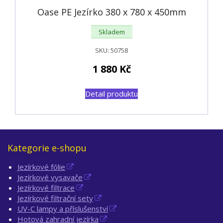
Oase PE Jezírko 380 x 780 x 450mm
Skladem
SKU:
50758
1 880
Kč
Detail produktu
Kategorie e-shopu
Jezírkové fólie
Jezírkové vysavače
Jezírkové filtrace
Jezírkové filtrační sety
UV-C lampy a příslušenství
Hotová zahradní jezírka