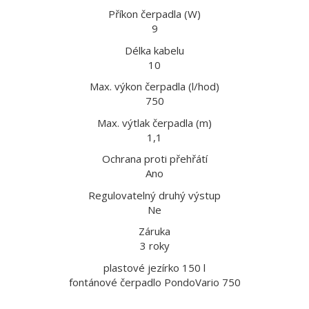
Příkon čerpadla (W)
9
Délka kabelu
10
Max. výkon čerpadla (l/hod)
750
Max. výtlak čerpadla (m)
1,1
Ochrana proti přehřátí
Ano
Regulovatelný druhý výstup
Ne
Záruka
3 roky
plastové jezírko 150 l
fontánové čerpadlo PondoVario 750