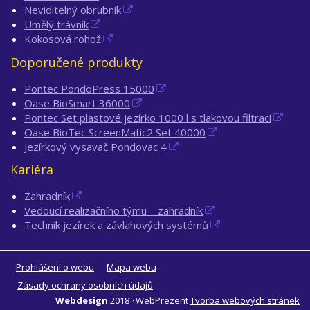
Neviditelný obrubník
Umělý trávník
Kokosová rohož
Doporučené produkty
Pontec PondoPress 15000
Oase BioSmart 36000
Pontec Set plastové jezírko 1000 l s tlakovou filtrací
Oase BioTec ScreenMatic2 Set 40000
Jezírkový vysavač Pondovac 4
Kariéra
Zahradník
Vedoucí realizačního týmu – zahradník
Technik jezírek a závlahových systémů
Prohlášení o webu
Mapa webu
Zásady ochrany osobních údajů
Webdesign
2018
·
WebPrezent
Tvorba webových stránek