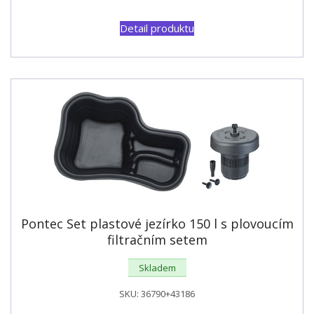
Detail produktu
Pontec Set plastové jezírko 150 l s plovoucím
filtračním setem
Skladem
SKU:
36790+43186