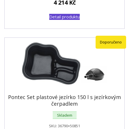
4 214
Kč
Detail produktu
Doporučeno
Pontec Set plastové jezírko 150 l s jezírkovým
čerpadlem
Skladem
SKU:
36790+50851