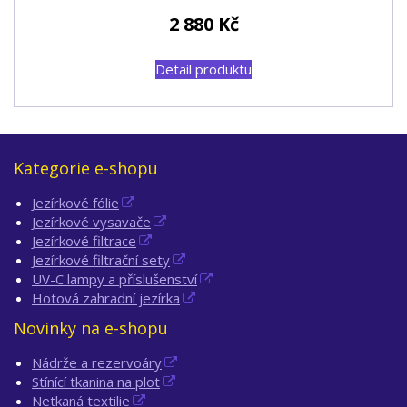
2 880
Kč
Detail produktu
Kategorie e-shopu
Jezírkové fólie
Jezírkové vysavače
Jezírkové filtrace
Jezírkové filtrační sety
UV-C lampy a příslušenství
Hotová zahradní jezírka
Novinky na e-shopu
Nádrže a rezervoáry
Stínící tkanina na plot
Netkaná textilie