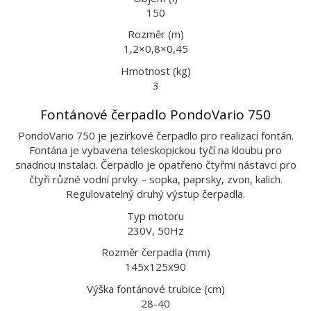
150
Rozměr (m)
1,2×0,8×0,45
Hmotnost (kg)
3
Fontánové čerpadlo PondoVario 750
PondoVario 750 je jezírkové čerpadlo pro realizaci fontán.
Fontána je vybavena teleskopickou tyčí na kloubu pro
snadnou instalaci. Čerpadlo je opatřeno čtyřmi nástavci pro
čtyři různé vodní prvky – sopka, paprsky, zvon, kalich.
Regulovatelný druhý výstup čerpadla.
Typ motoru
230V, 50Hz
Rozměr čerpadla (mm)
145x125x90
Výška fontánové trubice (cm)
28-40