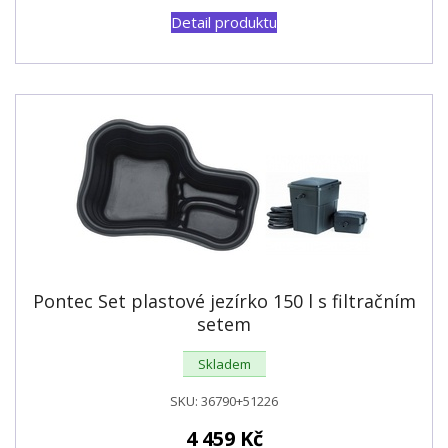
Detail produktu
Pontec Set plastové jezírko 150 l s filtračním
setem
Skladem
SKU:
36790+51226
4 459
Kč