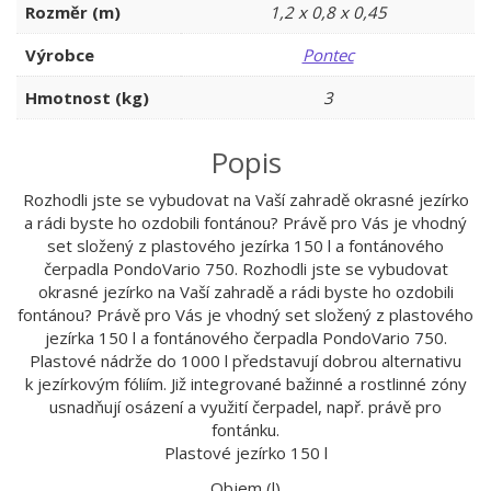
Rozměr (m)
1,2 x 0,8 x 0,45
Výrobce
Pontec
Hmotnost (kg)
3
Popis
Rozhodli jste se vybudovat na Vaší zahradě okrasné jezírko
a rádi byste ho ozdobili fontánou? Právě pro Vás je vhodný
set složený z plastového jezírka 150 l a fontánového
čerpadla PondoVario 750. Rozhodli jste se vybudovat
okrasné jezírko na Vaší zahradě a rádi byste ho ozdobili
fontánou? Právě pro Vás je vhodný set složený z plastového
jezírka 150 l a fontánového čerpadla PondoVario 750.
Plastové nádrže do 1000 l představují dobrou alternativu
k jezírkovým fóliím. Již integrované bažinné a rostlinné zóny
usnadňují osázení a využití čerpadel, např. právě pro
fontánku.
Plastové jezírko 150 l
Objem (l)