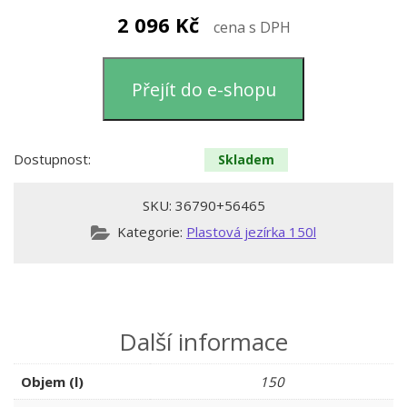
2 096
Kč
cena s DPH
Přejít do e-shopu
Dostupnost:
Skladem
SKU:
36790+56465
Kategorie:
Plastová jezírka 150l
Další informace
Objem (l)
150