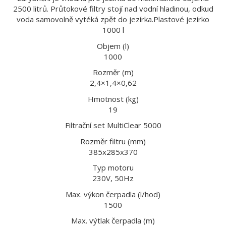
2500 litrů. Průtokové filtry stojí nad vodní hladinou, odkud
voda samovolně vytéká zpět do jezírka.Plastové jezírko
1000 l
Objem (l)
1000
Rozměr (m)
2,4×1,4×0,62
Hmotnost (kg)
19
Filtrační set MultiClear 5000
Rozměr filtru (mm)
385x285x370
Typ motoru
230V, 50Hz
Max. výkon čerpadla (l/hod)
1500
Max. výtlak čerpadla (m)