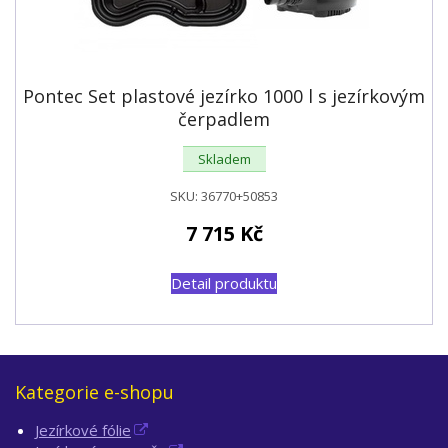
Pontec Set plastové jezírko 1000 l s jezírkovým
čerpadlem
Skladem
SKU:
36770+50853
7 715
Kč
Detail produktu
Kategorie e-shopu
Jezírkové fólie