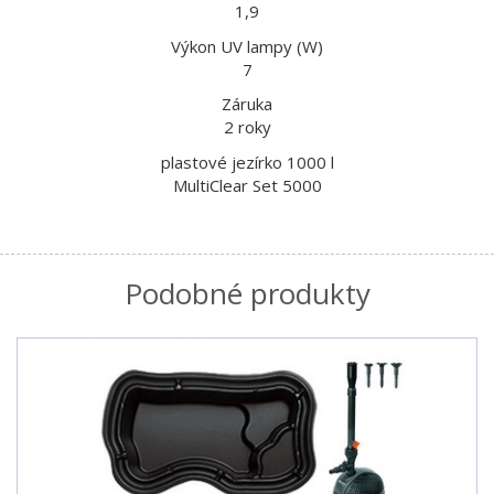
1,9
Výkon UV lampy (W)
7
Záruka
2 roky
plastové jezírko 1000 l
MultiClear Set 5000
Podobné produkty