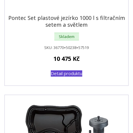
Pontec Set plastové jezírko 1000 l s filtračním
setem a světlem
Skladem
SKU:
36770+50238+57519
10 475
Kč
Detail produktu