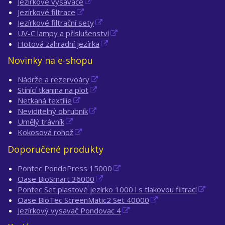
Jezírkové vysavače
Jezírkové filtrace
Jezírkové filtrační sety
UV-C lampy a příslušenství
Hotová zahradní jezírka
Novinky na e-shopu
Nádrže a rezervoáry
Stínící tkanina na plot
Netkaná textilie
Neviditelný obrubník
Umělý trávník
Kokosová rohož
Doporučené produkty
Pontec PondoPress 15000
Oase BioSmart 36000
Pontec Set plastové jezírko 1000 l s tlakovou filtrací
Oase BioTec ScreenMatic2 Set 40000
Jezírkový vysavač Pondovac 4