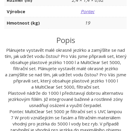
Rozměr (m)
2,4 × 1,4 × 0,62
Výrobce
Pontec
Hmotnost (kg)
19
Popis
Plánujete vystavět malé okrasné jezírko a zamýšlíte se nad
tím, jak udržet vodu čistou? Pro Vás jsme připravili set, který
obsahuje plastové jezírko 1000 l a MultiClear Set 5000,
filtrační set. Plánujete vystavět malé okrasné jezírko
a zamýšlíte se nad tím, jak udržet vodu čistou? Pro Vás jsme
připravili set, který obsahuje plastové jezírko 1000 l
a MultiClear Set 5000, filtrační set.
Plastové nádrže do 1000 l představují dobrou alternativu
jezírkovým fóliím. Již integrované bažinné a rostlinné zóny
usnadňují osázení a využití čerpadel.
Pontec MultiClear Set 5000 je filtrační set s UVC lampou
7 W proti vznášejícím se řasám a filtračním materiálem
vhodný pro jezírka do 5000 l vody bez ryb. V případě
zarybnění je vhodná pro jezírka do maximálního objemu