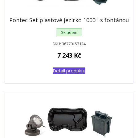
Pontec Set plastové jezírko 1000 l s fontánou
Skladem
SKU:
36770+57124
7 243
Kč
Detail produktu