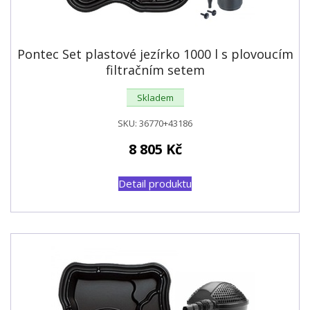
Pontec Set plastové jezírko 1000 l s plovoucím
filtračním setem
Skladem
SKU:
36770+43186
8 805
Kč
Detail produktu