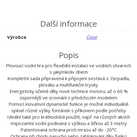
Další informace
Výrobce
Oase
Popis
Plovoucí vodní hra pro flexibilní instalaci ve vodních útvarech
s jakýmkoliv dnem
Kompletní sada připravená k připojení sestává z: čerpadla,
plováku a multifunkční trysky
Energeticky účinné díky nové technice motoru; až o 60 %
úspornější ve srovnání s předchozím modelem
Pomocí inovativní dynamické funkce je možné individuálně
spínat různé výšky fontánek s příkonem podle potřeby
Ideální také pro krátkodobá použití, např. na různých akcích
Impozantní vodní podívaná s výškou a šířkou až 3 metry
Patentovaná ochrana proti mrazu až do -20°C
Ochrana při chodu nasucho nebo zablokování díky funkci