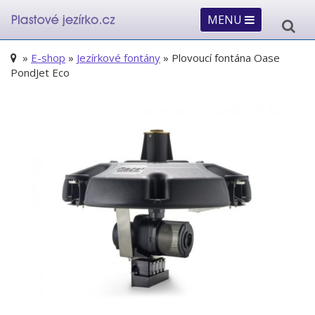
MENU
»
E-shop
»
Jezírkové fontány
» Plovoucí fontána Oase
PondJet Eco