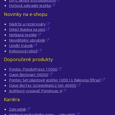
UV-C lampy a příslušenství
Hotová zahradní jezírka
Novinky na e-shopu
Nádrže a rezervoáry
Stínící tkanina na plot
Netkaná textilie
Neviditelný obrubník
Umělý trávník
Kokosová rohož
Doporučené produkty
Pontec PondoPress 15000
Oase BioSmart 36000
Pontec Set plastové jezírko 1000 l s tlakovou filtrací
Oase BioTec ScreenMatic2 Set 40000
Jezírkový vysavač Pondovac 4
Kariéra
Zahradník
Vedoucí realizačního týmu – zahradník