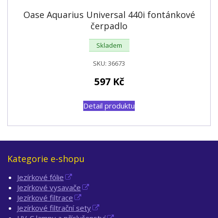
Oase Aquarius Universal 440i fontánkové
čerpadlo
Skladem
SKU:
36673
597
Kč
Detail produktu
Kategorie e-shopu
Jezírkové fólie
Jezírkové vysavače
Jezírkové filtrace
Jezírkové filtrační sety