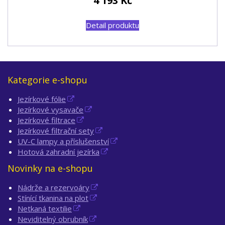
4 193
Kč
Detail produktu
Kategorie e-shopu
Jezírkové fólie
Jezírkové vysavače
Jezírkové filtrace
Jezírkové filtrační sety
UV-C lampy a příslušenství
Hotová zahradní jezírka
Novinky na e-shopu
Nádrže a rezervoáry
Stínící tkanina na plot
Netkaná textilie
Neviditelný obrubník