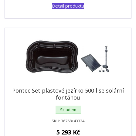
Detail produktu
Pontec Set plastové jezírko 500 l se solární
fontánou
Skladem
SKU:
36768+43324
5 293
Kč