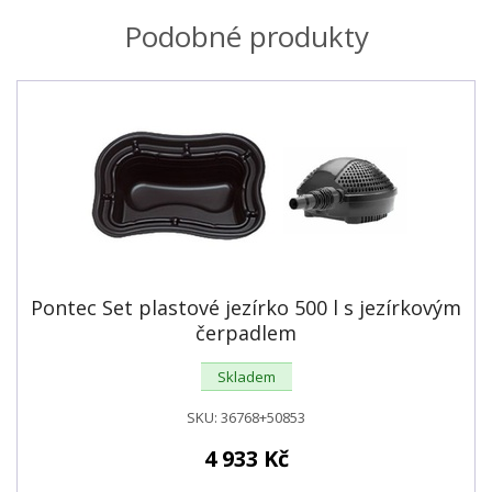
Podobné produkty
Pontec Set plastové jezírko 500 l s jezírkovým
čerpadlem
Skladem
SKU:
36768+50853
4 933
Kč