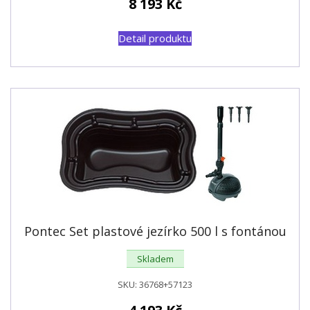
8 193
Kč
Detail produktu
Pontec Set plastové jezírko 500 l s fontánou
Skladem
SKU:
36768+57123