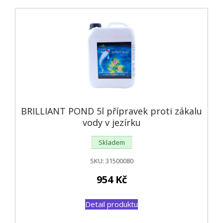
BRILLIANT POND 5l přípravek proti zákalu
vody v jezírku
Skladem
SKU:
31500080
954
Kč
Detail produktu