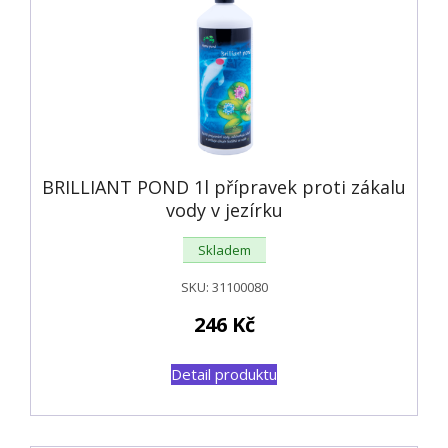
od
nejnižší
BRILLIANT POND 1l přípravek proti zákalu
vody v jezírku
Skladem
SKU:
31100080
246
Kč
Detail produktu