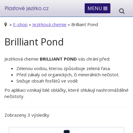
MENU
»
E-shop
»
Jezírková chemie
» Brilliant Pond
Brilliant Pond
Jezírková chemie
BRILLIANT POND
vás chrání před:
Zelenou vodou, kterou způsobuje zelená řasa.
Před zákaly od organických, či minerálních nečistot.
Snižuje obsah fosfátů ve vodě.
Po aplikaci vznikají bilé obláčky, které shlukují nashromážděné
nečistoty.
Seřazeno
Zobrazeny 3 výsledky
podle
ceny: