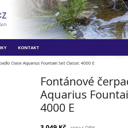
Skip
to
content
NKY
KONTAKT
adlo Oase Aquarius Fountain Set Classic 4000 E
Fontánové čerpa
Aquarius Fountai
4000 E
3 049
Kč
cena s DPH