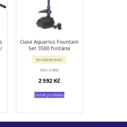
s
Oase Aquarius Fountain
/
Set 3500 fontána
Na objednávku
SKU:
57402
2 592
Kč
Detail produktu