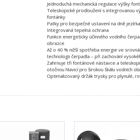
Jednoduchá mechanická regulace výšky fon
Teleskopické prodloužení s integrovanou vý
fontánky
Patky pro bezpečné ustavení na dně jezírk
Integrovaná tepelná ochrana
Funkce energeticky účinného vodního čerpad
obrazce
Až o 40 % nižší spotřeba energie ve srovn
technologii čerpadla – při zachování vysok
Zahrnuje tři fontánové nástavce a teleskop
otočnou hlavicí pro širokou škálu vodních ob
Optimalizovaný držák trysky pro plynulé, 