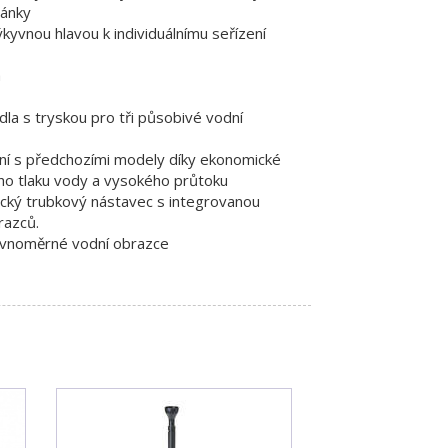
tánky
kyvnou hlavou k individuálnímu seřízení
a
la s tryskou pro tři působivé vodní
ání s předchozími modely díky ekonomické
ého tlaku vody a vysokého průtoku
ický trubkový nástavec s integrovanou
razců.
rovnoměrné vodní obrazce