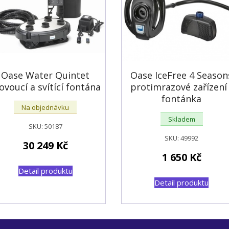
Oase Water Quintet
Oase IceFree 4 Season
ovoucí a svítící fontána
protimrazové zařízení 
fontánka
Na objednávku
Skladem
SKU:
50187
SKU:
49992
30 249
Kč
1 650
Kč
Detail produktu
Detail produktu